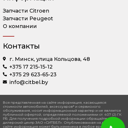
Запчасти Citroen
Запчасти Peugeot
О компании
Контакты
г. Минск, улица Кольцова, 48
+375 17 215-15-12
+375 29 623-65-23
info@citbel.by
Вся представленная на сайте информация, касающаяся
стоимости автомобилей, аксессуаров* и сервисного
обслуживания, носит информационный характер и не является
публичной офертой, определяемой положениями ст. 407 (2) ГК
РБ. Для получения подробной информации обращайтесь
дилерский центр ЗАО «СИТБЕЛ». Опубликованная на данном
сайте информация может быть изменена в любое время без